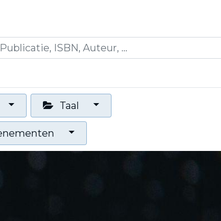
icaties
Opleidingen
Blogs
Mijn winkelman
Taal
venementen