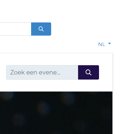
0
dje
NL