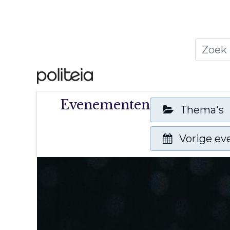
Home
Thema's
Publ
Evenementen
Thema's
Vorige e