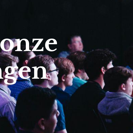
 onze
ngen