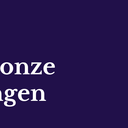
 onze
ngen