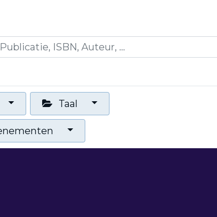
es
Opleidingen
Blogs
Mijn winkelmandje
Taal
venementen