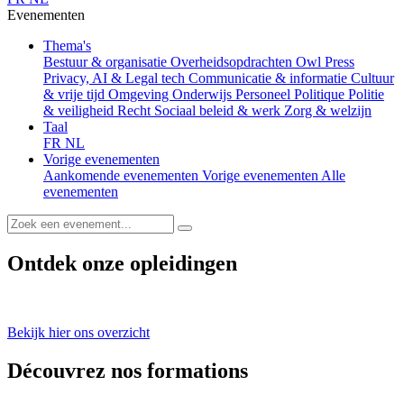
Evenementen
Thema's
Bestuur & organisatie
Overheidsopdrachten
Owl Press
Privacy, AI & Legal tech
Communicatie & informatie
Cultuur
& vrije tijd
Omgeving
Onderwijs
Personeel
Politique
Politie
& veiligheid
Recht
Sociaal beleid & werk
Zorg & welzijn
Taal
FR
NL
Vorige evenementen
Aankomende evenementen
Vorige evenementen
Alle
evenementen
Ontdek onze opleidingen
Bekijk hier ons overzicht
Découvrez nos formations