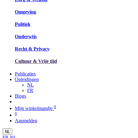
Omgeving
Politiek​
Onderwijs
Recht & Privacy
Cultuur & Vrije tijd
Publicaties
Opleidingen
NL
FR
Blogs
0
Mijn winkelmandje
0
Aanmelden
NL
FR
NL