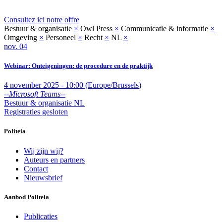
Consultez ici notre offre
Bestuur & organisatie
×
Owl Press
×
Communicatie & informatie
×
Omgeving
×
Personeel
×
Recht
×
NL
×
nov.
04
Webinar: Onteigeningen: de procedure en de praktijk
4 november 2025
-
10:00
(
Europe/Brussels
)
--
Microsoft Teams
--
Bestuur & organisatie
NL
Registraties gesloten
Politeia
Wij zijn wij?
Auteurs en partners
Contact
Nieuwsbrief
Aanbod Politeia
Publicaties