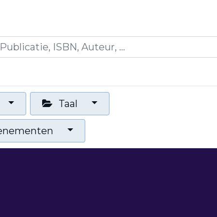
es
Opleidingen
Blogs
Mijn winkelmandje
Taal
venementen