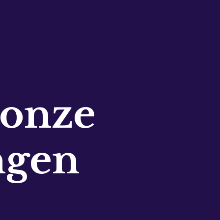
 onze
ngen