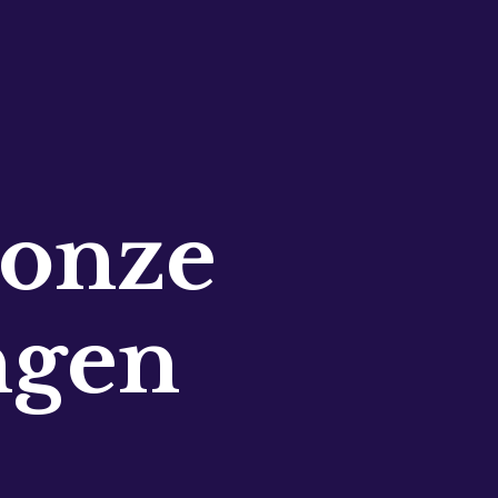
 onze
ngen