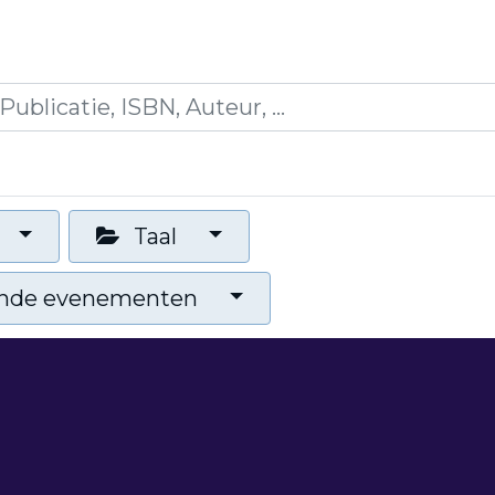
es
Opleidingen
Blogs
Mijn winkelmandje
Taal
nde evenementen