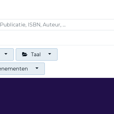
es
Opleidingen
Blogs
Mijn winkelmandje
Taal
venementen