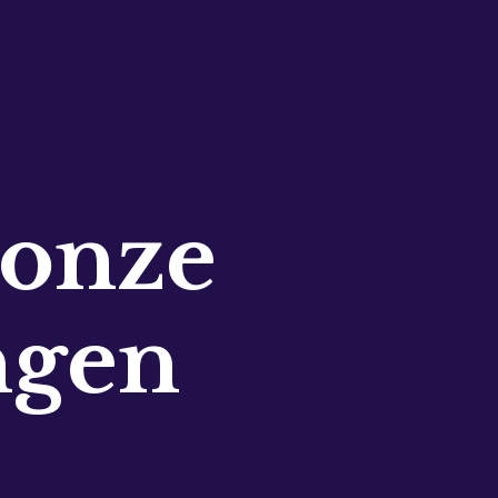
 onze
ngen