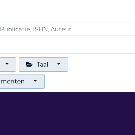
icaties
Opleidingen
Blogs
Mijn winkelman
Taal
nementen