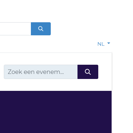
0
dje
NL