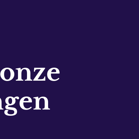
 onze
ngen