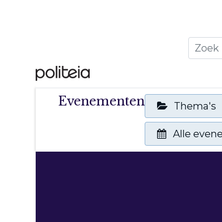
Home
Thema's
Publ
Evenementen
Thema's
Alle eve