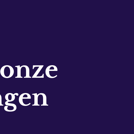
 onze
ngen