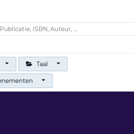
es
Opleidingen
Blogs
Mijn winkelmandje
Taal
venementen