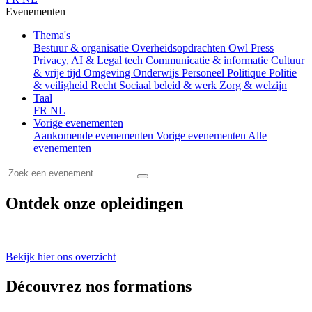
Evenementen
Thema's
Bestuur & organisatie
Overheidsopdrachten
Owl Press
Privacy, AI & Legal tech
Communicatie & informatie
Cultuur
& vrije tijd
Omgeving
Onderwijs
Personeel
Politique
Politie
& veiligheid
Recht
Sociaal beleid & werk
Zorg & welzijn
Taal
FR
NL
Vorige evenementen
Aankomende evenementen
Vorige evenementen
Alle
evenementen
Ontdek onze opleidingen
Bekijk hier ons overzicht
Découvrez nos formations