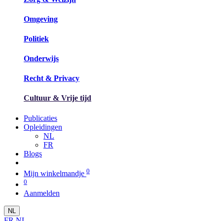
Omgeving
Politiek​
Onderwijs
Recht & Privacy
Cultuur & Vrije tijd
Publicaties
Opleidingen
NL
FR
Blogs
0
Mijn winkelmandje
0
Aanmelden
NL
FR
NL