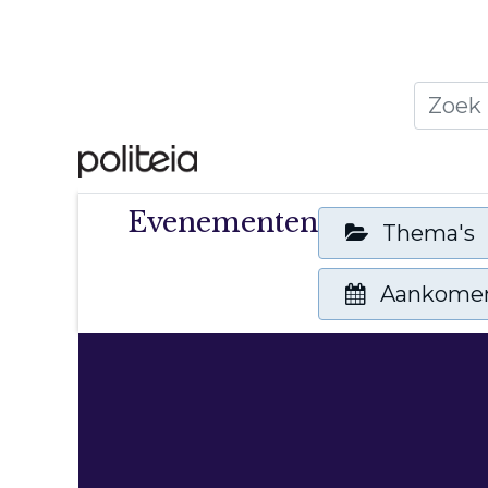
Home
Thema's
Publ
Evenementen
Thema's
Aankome