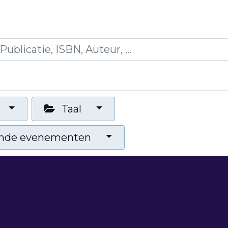
icaties
Opleidingen
Blogs
Mijn winkelman
Taal
nde evenementen