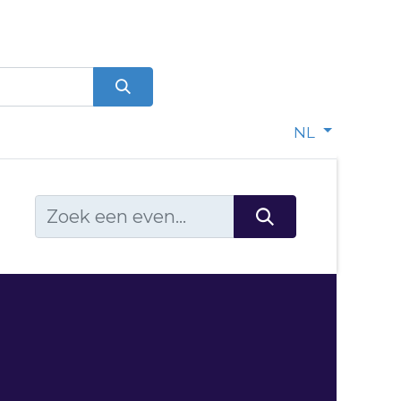
0
dje
NL