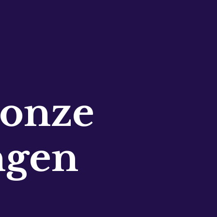
 onze
ngen