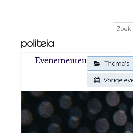
Home
Thema's
Publ
Evenementen
Thema's
Vorige e