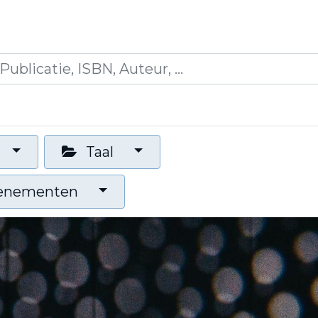
icaties
Opleidingen
Blogs
Mijn winkelman
Taal
venementen