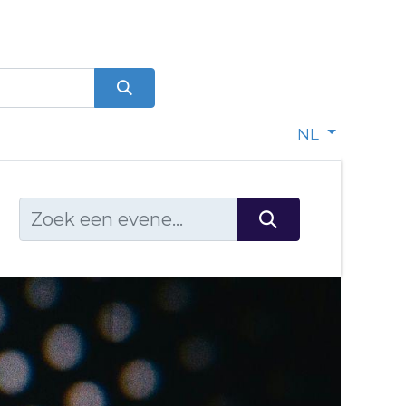
0
dje
NL