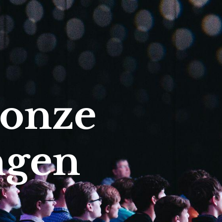
 onze
ngen