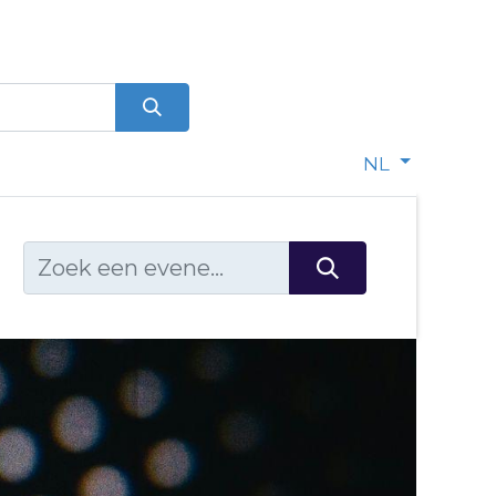
0
dje
NL