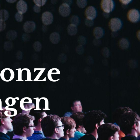
 onze
ngen