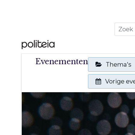
Home
Thema's
Publ
Evenementen
Thema's
Vorige e