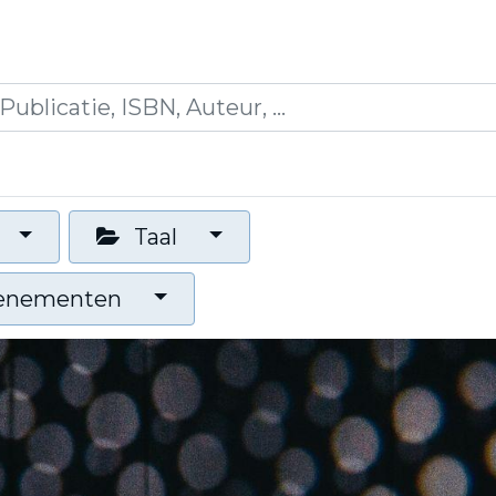
icaties
Opleidingen
Blogs
Mijn winkelman
Taal
venementen