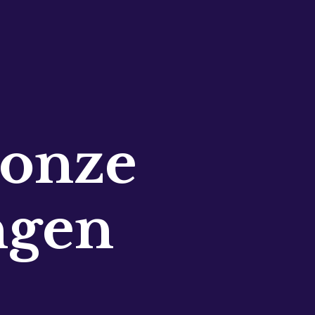
 onze
ngen