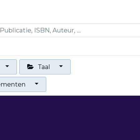
es
Opleidingen
Blogs
Mijn winkelmandje
Taal
nementen