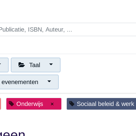
0
Opleidingen
Blogs
Mijn winkelmandje
Taal
 evenementen
Onderwijs
×
Sociaal beleid & werk
 geen