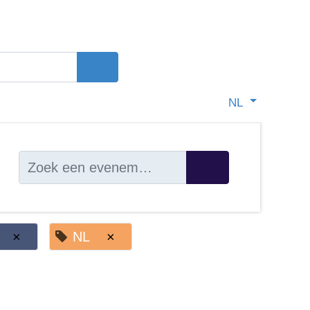
NL
×
NL
×