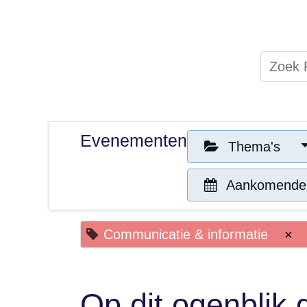
Home
Thema's
Publicaties
Evenementen
Thema's
Aankomende
Communicatie & informatie
×
Op dit ogenblik