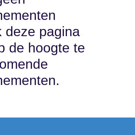
enementen
k deze pagina
p de hoogte te
nkomende
nementen.