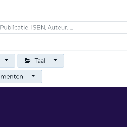
es
Opleidingen
Blogs
Mijn winkelmandje
Taal
nementen