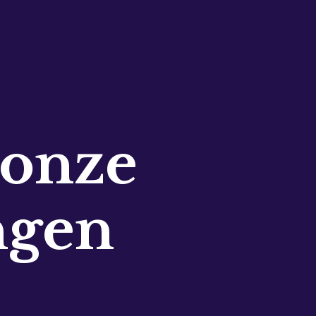
 onze
ngen