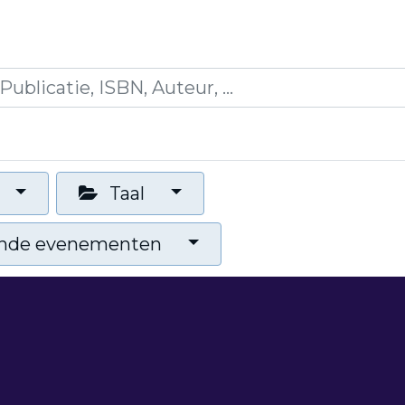
icaties
Opleidingen
Blogs
Mijn winkelman
Taal
nde evenementen