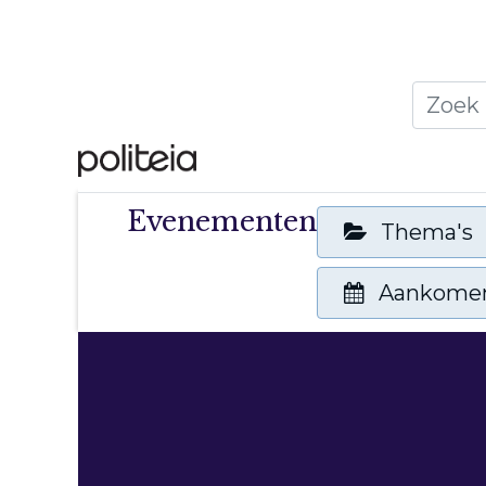
Home
Thema's
Publ
Evenementen
Thema's
Aankome