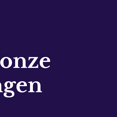
 onze
ngen