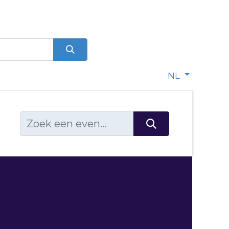
0
dje
NL