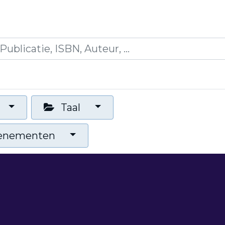
aties
Opleidingen
Blogs
Mijn winkelmandj
Taal
venementen