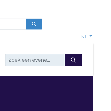
0
e
NL