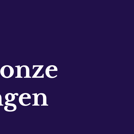
 onze
ngen