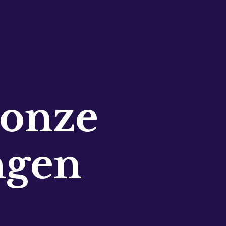
 onze
ngen