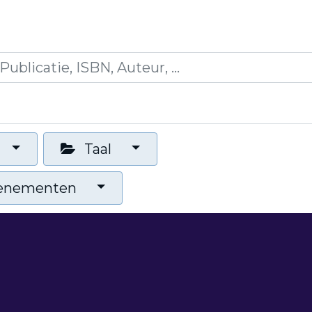
es
Opleidingen
Blogs
Mijn winkelmandje
Taal
venementen