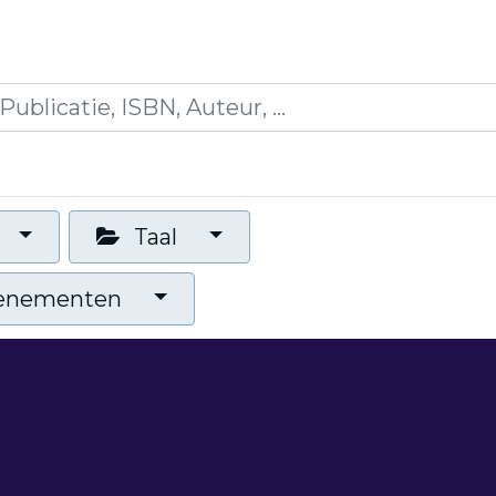
es
Opleidingen
Blogs
Mijn winkelmandje
Taal
venementen