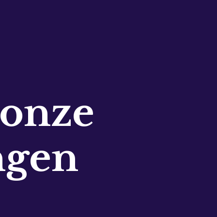
 onze
ngen