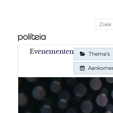
Home
Thema's
Publ
Evenementen
Thema's
Aankome