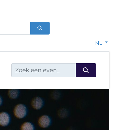
0
dje
NL