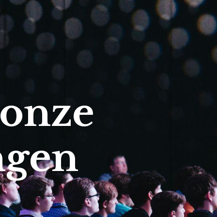
 onze
ngen