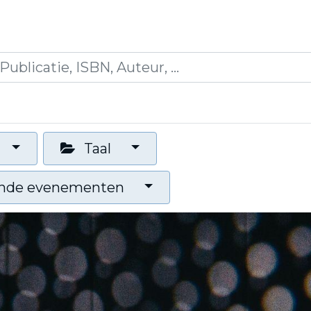
icaties
Opleidingen
Blogs
Mijn winkelman
Taal
nde evenementen