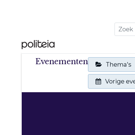
Home
Thema's
Publ
Evenementen
Thema's
Vorige e