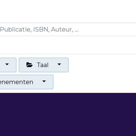
icaties
Opleidingen
Blogs
Mijn winkelman
Taal
venementen