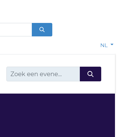
0
dje
NL