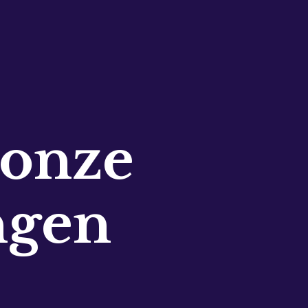
 onze
ngen