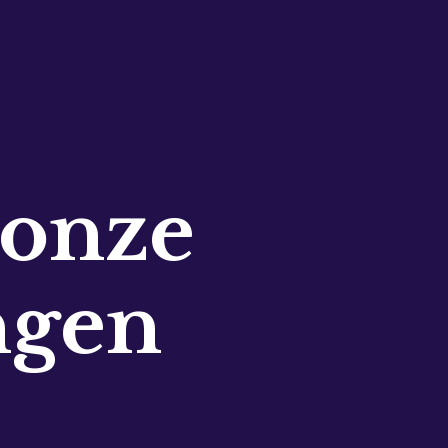
 onze
ngen