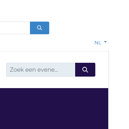
0
dje
NL