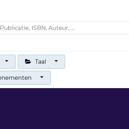
icaties
Opleidingen
Blogs
Mijn winkelman
Taal
venementen