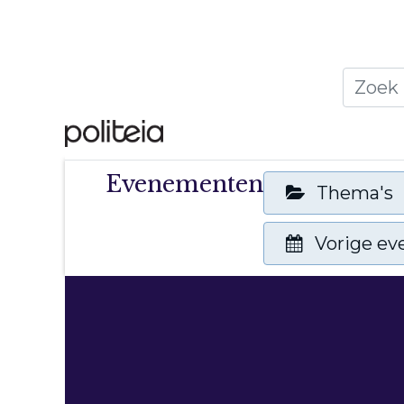
Home
Thema's
Publ
Evenementen
Thema's
Vorige e