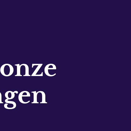
 onze
ngen