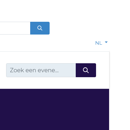
0
dje
NL