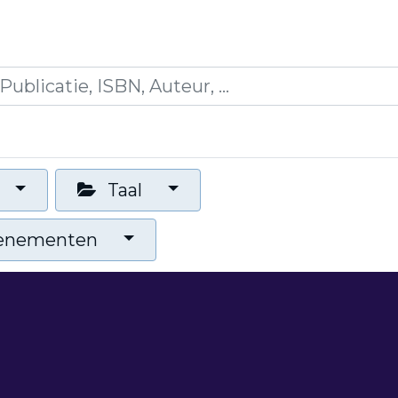
icaties
Opleidingen
Blogs
Mijn winkelman
Taal
venementen