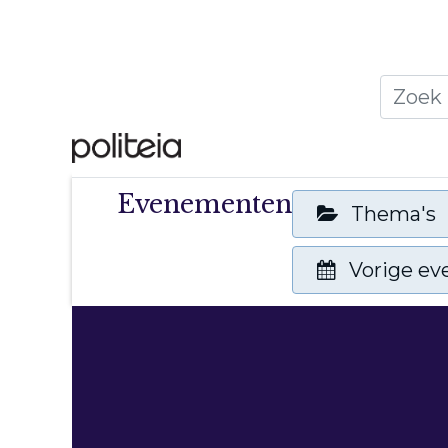
Home
Thema's
Publ
Evenementen
Thema's
Vorige e