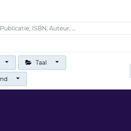
icaties
Opleidingen
Blogs
Mijn winkelman
Taal
and