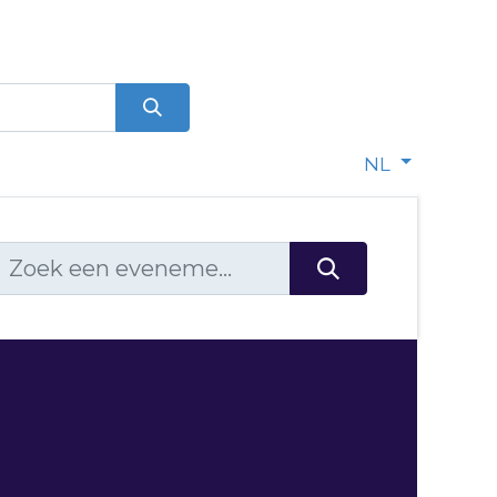
0
dje
NL