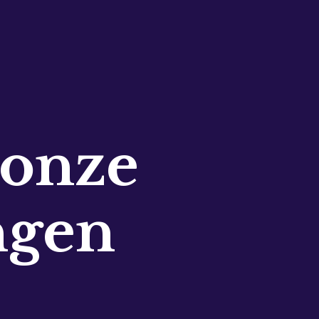
 onze
ngen