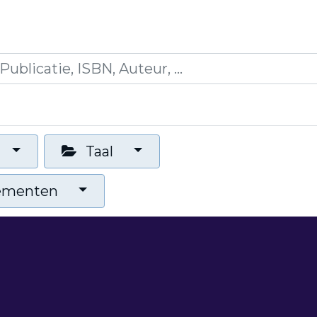
icaties
Opleidingen
Blogs
Mijn winkelman
Taal
nementen