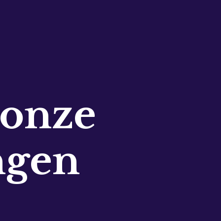
 onze
ngen