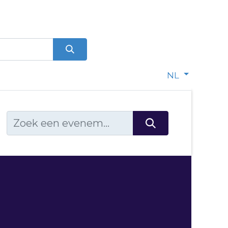
0
dje
NL