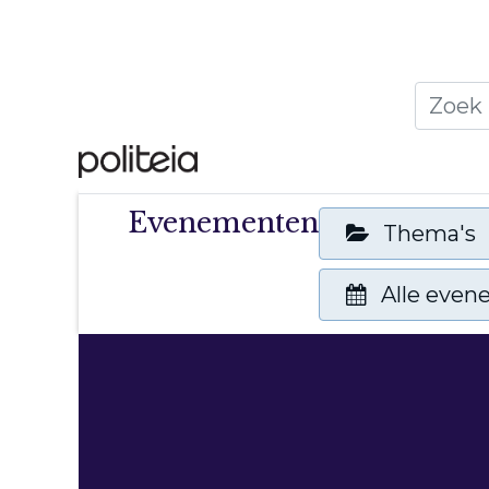
Home
Thema's
Publ
Evenementen
Thema's
Alle eve