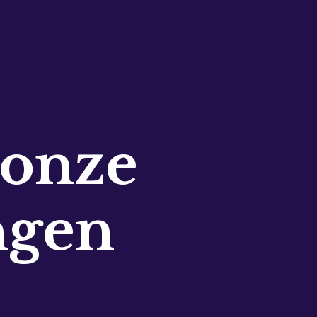
 onze
ngen