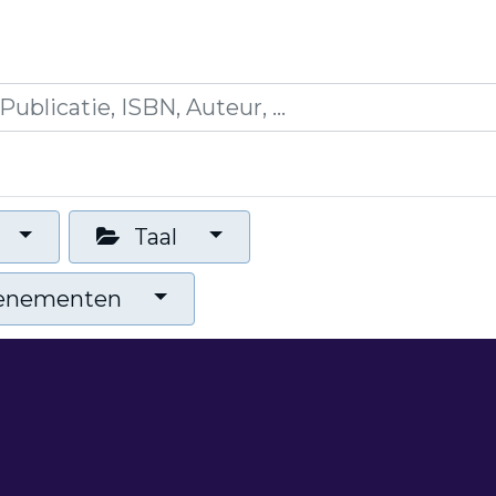
es
Opleidingen
Blogs
Mijn winkelmandje
Taal
venementen