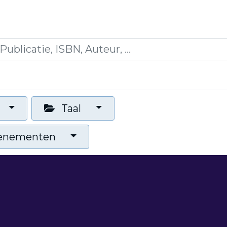
icaties
Opleidingen
Blogs
Mijn winkelman
Taal
venementen