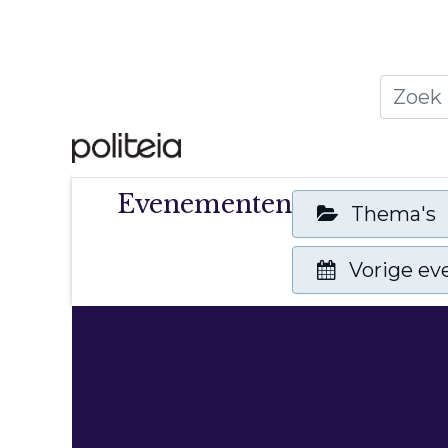
Home
Thema's
Publ
Evenementen
Thema's
Vorige e