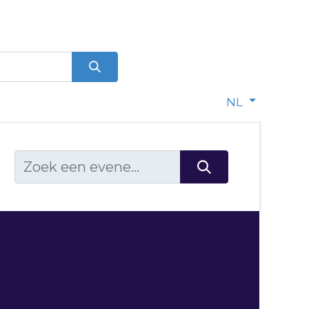
0
dje
NL