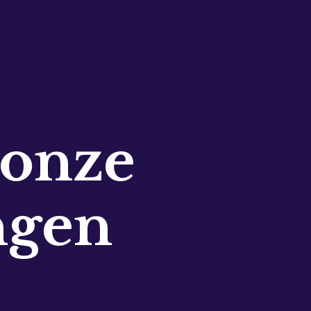
 onze
ngen