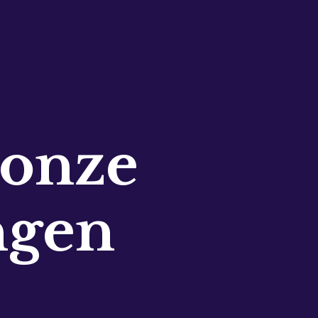
 onze
ngen