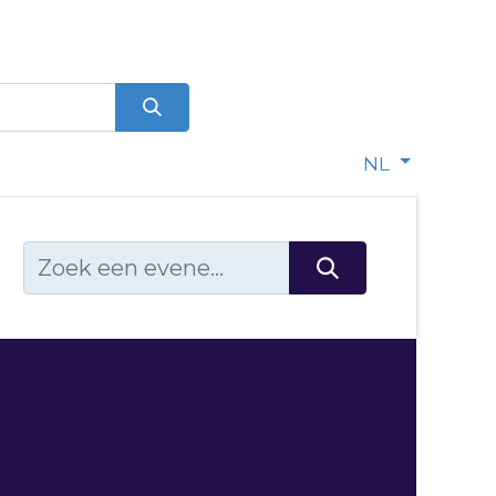
0
dje
NL