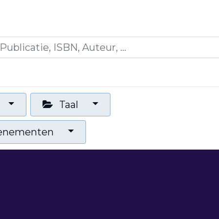
icaties
Opleidingen
Blogs
Mijn winkelman
Taal
venementen