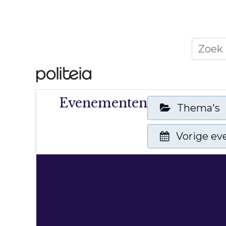
Home
Thema's
Publ
Evenementen
Thema's
Vorige e