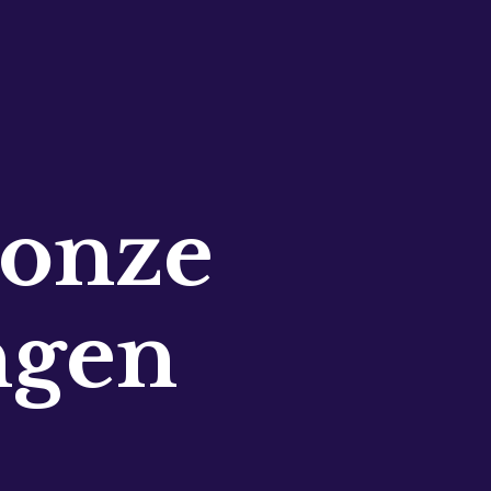
 onze
ngen