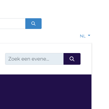
0
dje
NL