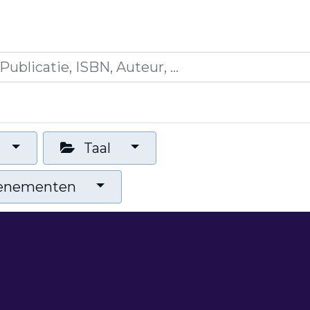
icaties
Opleidingen
Blogs
Mijn winkelman
Taal
venementen