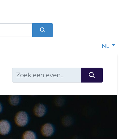
0
dje
NL