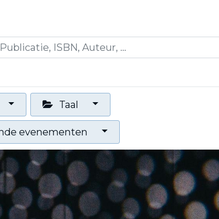
icaties
Opleidingen
Blogs
Mijn winkelman
Taal
nde evenementen