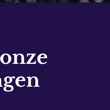
 onze
ngen