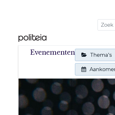
Home
Thema's
Publ
Evenementen
Thema's
Aankome