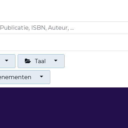
icaties
Opleidingen
Blogs
Mijn winkelman
Taal
venementen