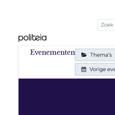
Home
Thema's
Publ
Evenementen
Thema's
Vorige e