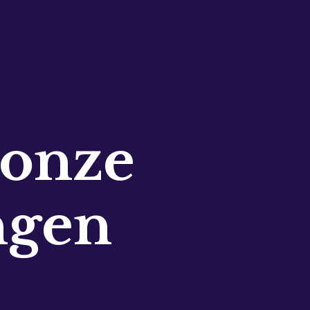
 onze
ngen