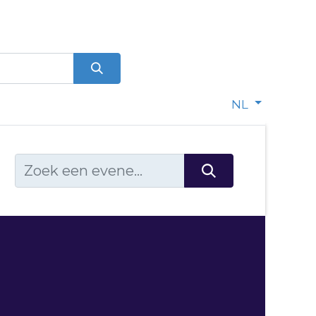
0
dje
NL