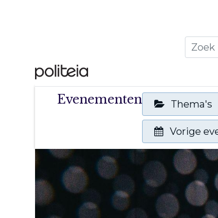
Home
Thema's
Publ
Evenementen
Thema's
Vorige e