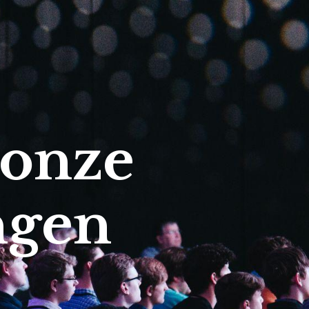
 onze
ngen