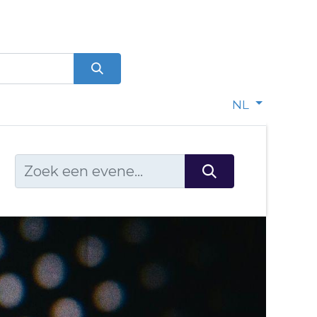
0
dje
NL