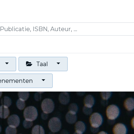
icaties
Opleidingen
Blogs
Mijn winkelman
Taal
venementen