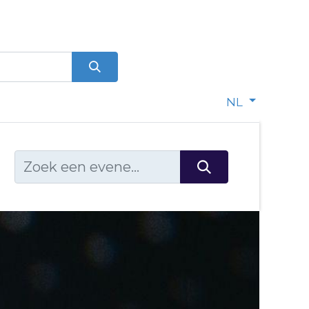
0
dje
NL