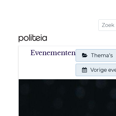
Home
Thema's
Publ
Evenementen
Thema's
Vorige e