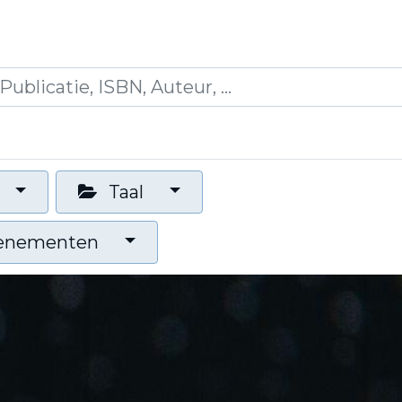
icaties
Opleidingen
Blogs
Mijn winkelman
Taal
venementen