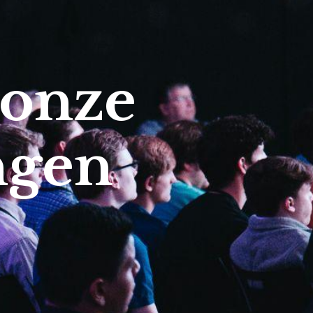
 onze
ngen