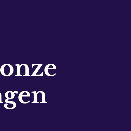
 onze
ngen