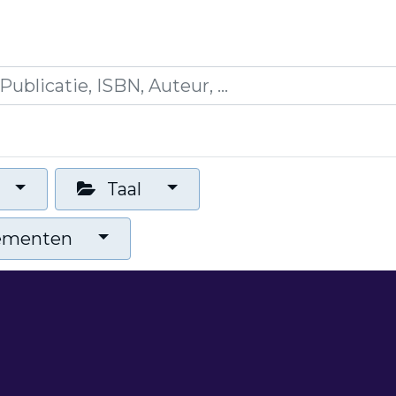
icaties
Opleidingen
Blogs
Mijn winkelman
Taal
nementen