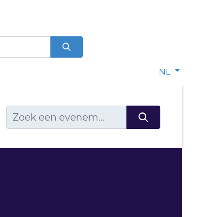
0
dje
NL