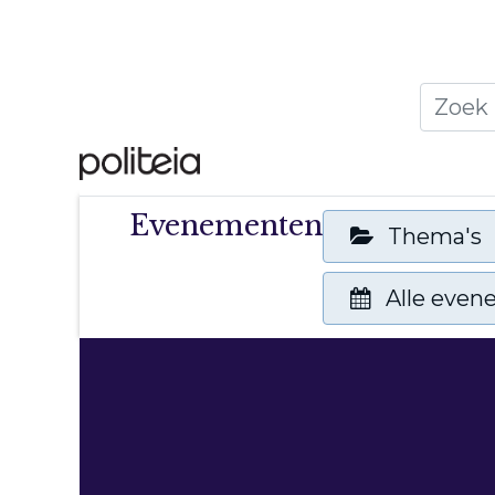
Home
Thema's
Publ
Evenementen
Thema's
Alle eve