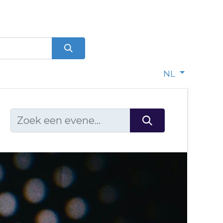
0
dje
NL