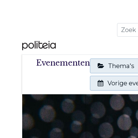
Home
Thema's
Publ
Evenementen
Thema's
Vorige e