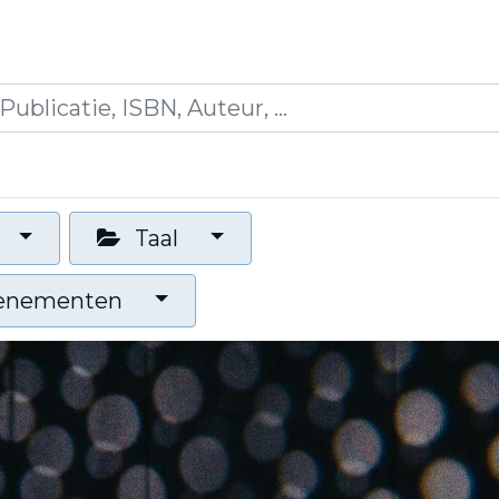
icaties
Opleidingen
Blogs
Mijn winkelman
Taal
venementen