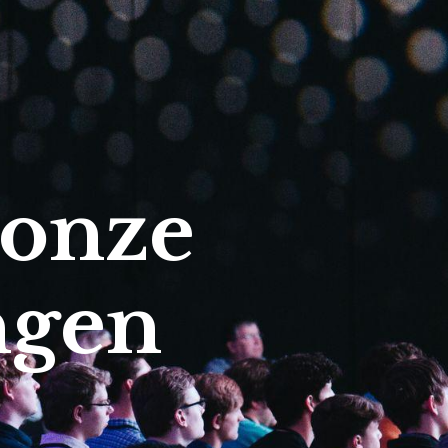
 onze
ngen