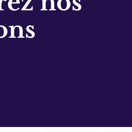
ez nos
ons