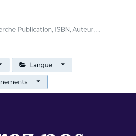
0
ications
Formations
Mon panier
Langue
vénements