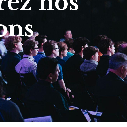
ez nos
ons