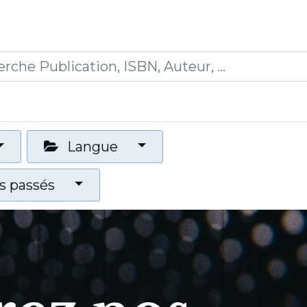
0
ications
Formations
Mon panier
Langue
 passés