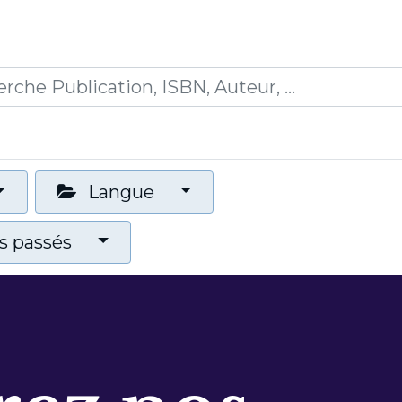
0
ications
Formations
Mon panier
Langue
 passés