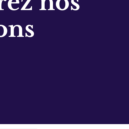
ez nos
ons