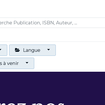
0
ions
Formations
Mon panier
Langue
 à venir