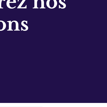
ez nos
ons