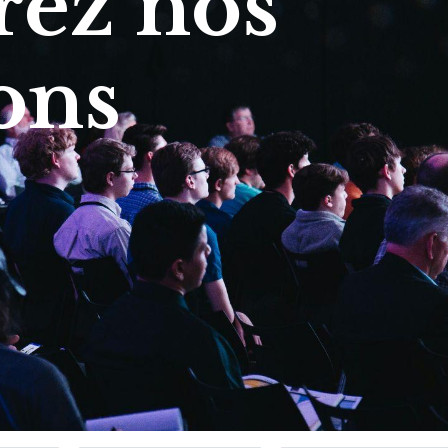
ez nos
ons