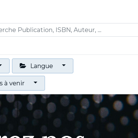
0
ications
Formations
Mon panier
Langue
 à venir