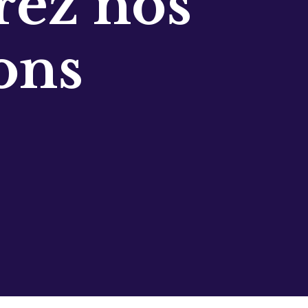
ez nos
ons