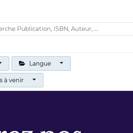
0
ions
Formations
Mon panier
Langue
 à venir