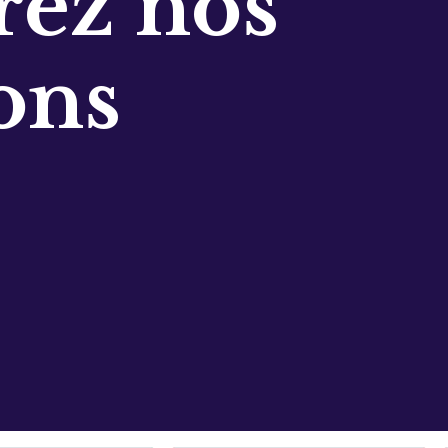
ez nos
ons