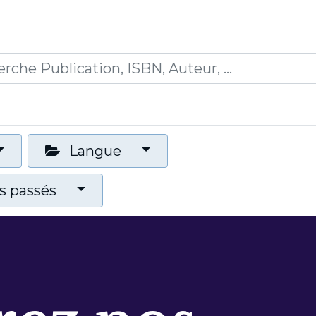
0
ications
Formations
Mon panier
Langue
 passés