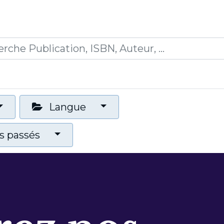
0
ions
Formations
Mon panier
Langue
 passés