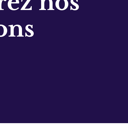
ez nos
ons