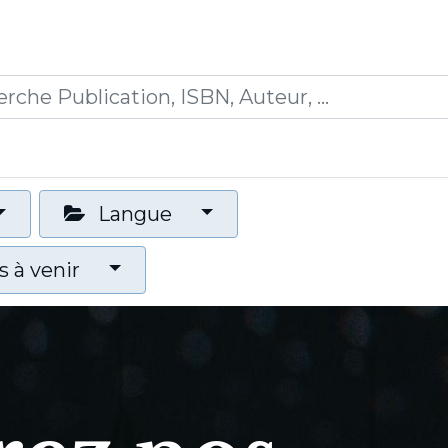
0
ications
Formations
Mon panier
Langue
 à venir