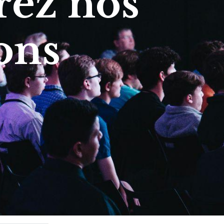
ez nos
ons