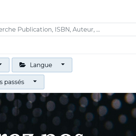
0
ications
Formations
Mon panier
Langue
 passés