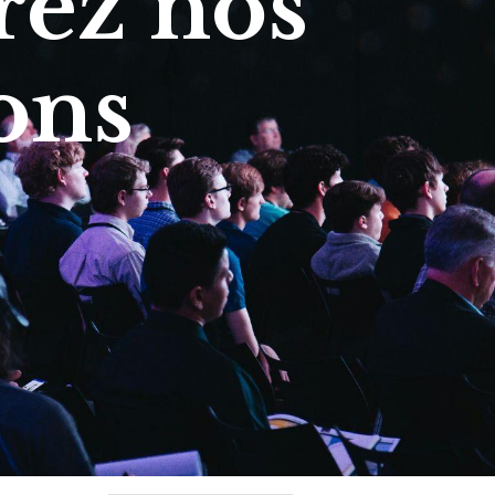
ez nos
ons