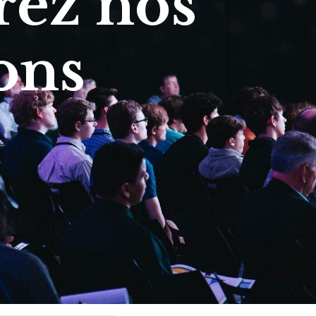
ez nos
ons