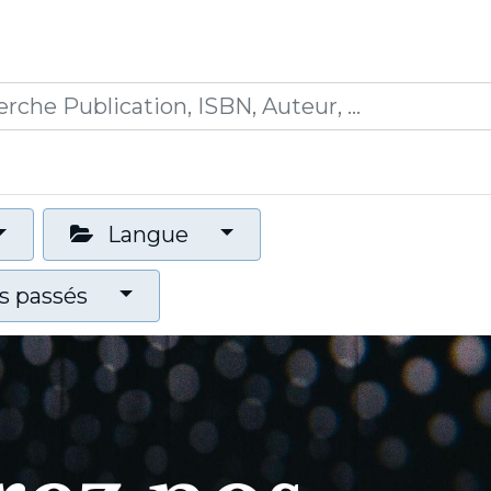
0
ications
Formations
Mon panier
Langue
 passés