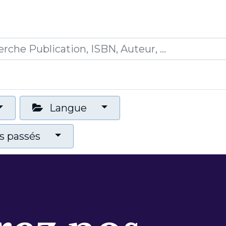
0
ications
Formations
Mon panier
Langue
 passés