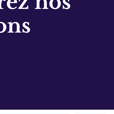
ez nos
ons