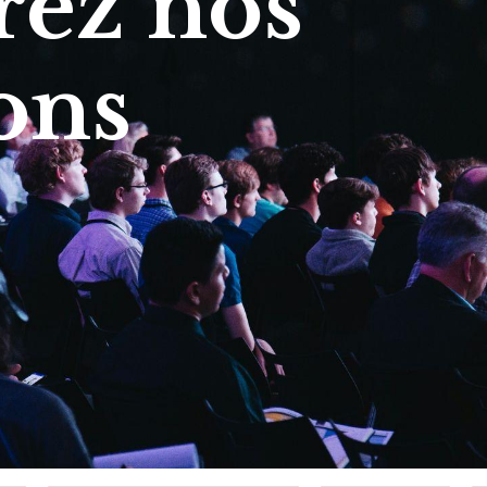
ez nos
ons