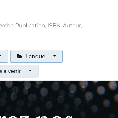
0
ications
Formations
Mon panier
Langue
 à venir