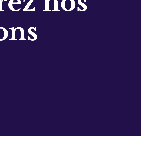
ez nos
ons