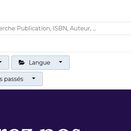
0
ications
Formations
Mon panier
Langue
 passés