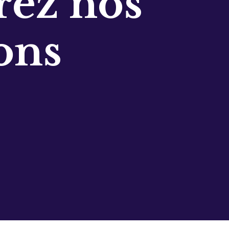
ez nos
ons