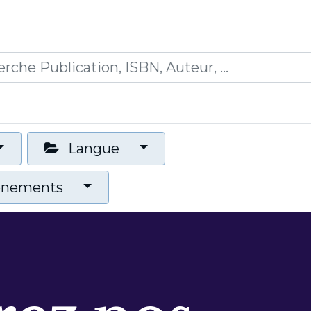
0
ions
Formations
Mon panier
Langue
vénements